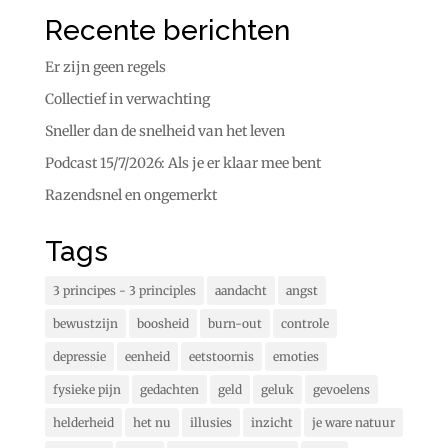
Recente berichten
Er zijn geen regels
Collectief in verwachting
Sneller dan de snelheid van het leven
Podcast 15/7/2026: Als je er klaar mee bent
Razendsnel en ongemerkt
Tags
3 principes - 3 principles
aandacht
angst
bewustzijn
boosheid
burn-out
controle
depressie
eenheid
eetstoornis
emoties
fysieke pijn
gedachten
geld
geluk
gevoelens
helderheid
het nu
illusies
inzicht
je ware natuur