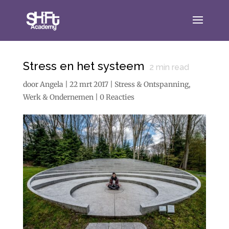
Stress en het systeem
2
min read
door
Angela
|
22 mrt 2017
|
Stress & Ontspanning
,
Werk & Ondernemen
|
0 Reacties