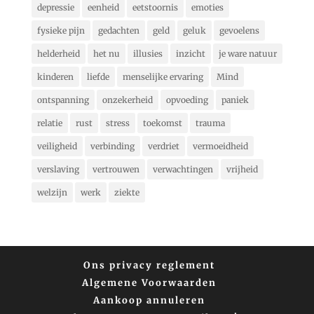
depressie
eenheid
eetstoornis
emoties
fysieke pijn
gedachten
geld
geluk
gevoelens
helderheid
het nu
illusies
inzicht
je ware natuur
kinderen
liefde
menselijke ervaring
Mind
ontspanning
onzekerheid
opvoeding
paniek
relatie
rust
stress
toekomst
trauma
veiligheid
verbinding
verdriet
vermoeidheid
verslaving
vertrouwen
verwachtingen
vrijheid
welzijn
werk
ziekte
Ons privacy reglement
Algemene Voorwaarden
Aankoop annuleren