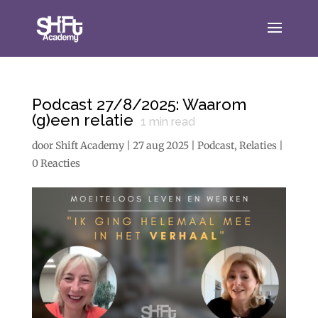
Podcast 27/8/2025: Waarom
(g)een relatie
1
min read
door
Shift Academy
|
27 aug 2025
|
Podcast
,
Relaties
|
0 Reacties