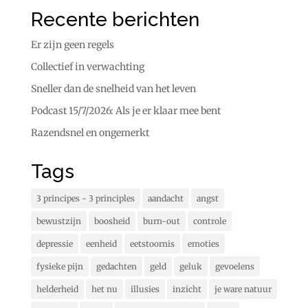
Recente berichten
Er zijn geen regels
Collectief in verwachting
Sneller dan de snelheid van het leven
Podcast 15/7/2026: Als je er klaar mee bent
Razendsnel en ongemerkt
Tags
3 principes - 3 principles
aandacht
angst
bewustzijn
boosheid
burn-out
controle
depressie
eenheid
eetstoornis
emoties
fysieke pijn
gedachten
geld
geluk
gevoelens
helderheid
het nu
illusies
inzicht
je ware natuur