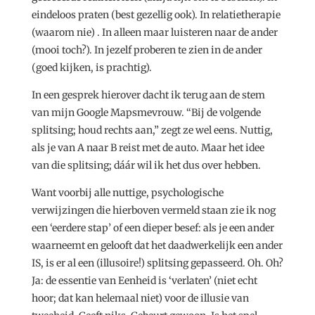
eindeloos praten (best gezellig ook). In relatietherapie
(waarom nie) . In alleen maar luisteren naar de ander
(mooi toch?). In jezelf proberen te zien in de ander
(goed kijken, is prachtig).
In een gesprek hierover dacht ik terug aan de stem
van mijn Google Mapsmevrouw. “Bij de volgende
splitsing; houd rechts aan,” zegt ze wel eens. Nuttig,
als je van A naar B reist met de auto. Maar het idee
van die splitsing; dáár wil ik het dus over hebben.
Want voorbij alle nuttige, psychologische
verwijzingen die hierboven vermeld staan zie ik nog
een ‘eerdere stap’ of een dieper besef: als je een ander
waarneemt en gelooft dat het daadwerkelijk een ander
IS, is er al een (illusoire!) splitsing gepasseerd. Oh. Oh?
Ja: de essentie van Eenheid is ‘verlaten’ (niet echt
hoor; dat kan helemaal niet) voor de illusie van