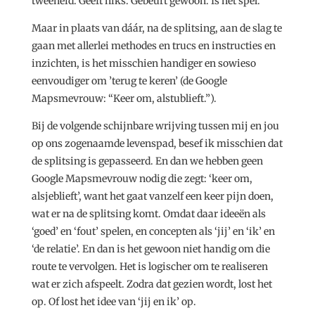
tweeheid. Geeft niks. Gebeurt gewoon. Is het spel.
Maar in plaats van dáár, na de splitsing, aan de slag te
gaan met allerlei methodes en trucs en instructies en
inzichten, is het misschien handiger en sowieso
eenvoudiger om ’terug te keren’ (de Google
Mapsmevrouw: “Keer om, alstublieft.”).
Bij de volgende schijnbare wrijving tussen mij en jou
op ons zogenaamde levenspad, besef ik misschien dat
de splitsing is gepasseerd. En dan we hebben geen
Google Mapsmevrouw nodig die zegt: ‘keer om,
alsjeblieft’, want het gaat vanzelf een keer pijn doen,
wat er na de splitsing komt. Omdat daar ideeën als
‘goed’ en ‘fout’ spelen, en concepten als ‘jij’ en ‘ik’ en
‘de relatie’. En dan is het gewoon niet handig om die
route te vervolgen. Het is logischer om te realiseren
wat er zich afspeelt. Zodra dat gezien wordt, lost het
op. Of lost het idee van ‘jij en ik’ op.