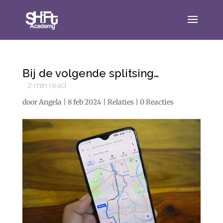
Bij de volgende splitsing…
2
min read
door
Angela
|
8 feb 2024
|
Relaties
|
0 Reacties