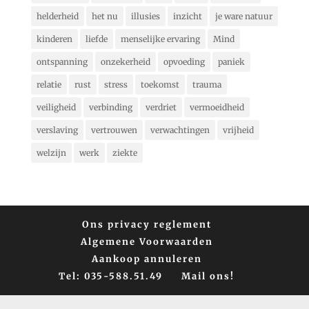
helderheid
het nu
illusies
inzicht
je ware natuur
kinderen
liefde
menselijke ervaring
Mind
ontspanning
onzekerheid
opvoeding
paniek
relatie
rust
stress
toekomst
trauma
veiligheid
verbinding
verdriet
vermoeidheid
verslaving
vertrouwen
verwachtingen
vrijheid
welzijn
werk
ziekte
Ons privacy reglement
Algemene Voorwaarden
Aankoop annuleren
Tel: 035-588.51.49
Mail ons!