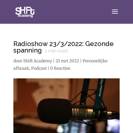
Radioshow 23/3/2022: Gezonde
spanning
1
min read
door
Shift Academy
|
23 mrt 2022
|
Persoonlijke
afbraak
,
Podcast
|
0 Reacties