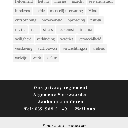
helderheid
het nu
illusies
inzicht
je ware natuur
kinderen
liefde
menselijke ervaring
Mind
ontspanning
onzekerheid
opvoeding
paniek
relatie
rust
stress
toekomst
trauma
veiligheid
verbinding
verdriet
vermoeidheid
verslaving
vertrouwen
verwachtingen
vrijheid
welzijn
werk
ziekte
Ons privacy reglement
Algemene Voorwaarden
Aankoop annuleren
Tel: 035-588.51.49
Mail ons!
© 2017-2026 SHIFT ACADEMY