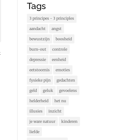
Tags
3 principes - 3 principles
aandacht
angst
bewustzijn
boosheid
burn-out
controle
k
depressie
eenheid
eetstoornis
emoties
fysieke pijn
gedachten
geld
geluk
gevoelens
helderheid
het nu
illusies
inzicht
je ware natuur
kinderen
liefde