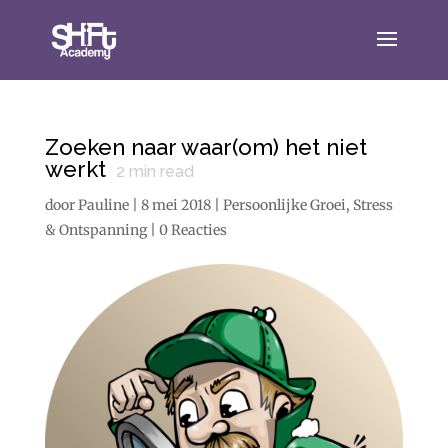
Zoeken naar waar(om) het niet
werkt
2
min read
door
Pauline
|
8 mei 2018
|
Persoonlijke Groei
,
Stress
& Ontspanning
|
0 Reacties