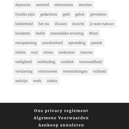
depressie
eenheid
eetstoornis
emoties
fysieke pijn
gedachten
geld
geluk
gevoelens
helderheid
het nu
illusies
inzicht
je ware natuur
kinderen
liefde
menselijke ervaring
Mind
ontspanning
onzekerheid
opvoeding
paniek
relatie
rust
stress
toekomst
trauma
veiligheid
verbinding
verdriet
vermoeidheid
verslaving
vertrouwen
verwachtingen
vrijheid
welzijn
werk
ziekte
Ons privacy reglement
Algemene Voorwaarden
Aankoop annuleren