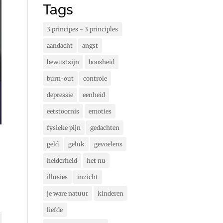
Tags
3 principes - 3 principles
aandacht
angst
bewustzijn
boosheid
burn-out
controle
depressie
eenheid
eetstoornis
emoties
fysieke pijn
gedachten
geld
geluk
gevoelens
helderheid
het nu
illusies
inzicht
je ware natuur
kinderen
liefde