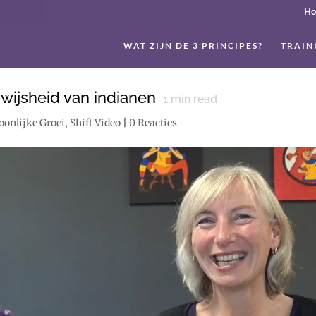
H
WAT ZIJN DE 3 PRINCIPES?
TRAIN
 wijsheid van indianen
1
min read
oonlijke Groei
,
Shift Video
|
0 Reacties