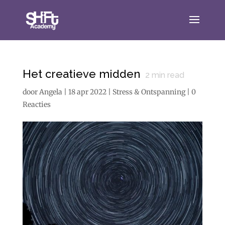
Het creatieve midden
2
min read
door
Angela
|
18 apr 2022
|
Stress & Ontspanning
|
0
Reacties