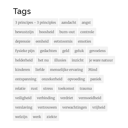
Tags
3 principes - 3 principles
aandacht
angst
bewustzijn
boosheid
burn-out
controle
depressie
eenheid
eetstoornis
emoties
fysieke pijn
gedachten
geld
geluk
gevoelens
helderheid
het nu
illusies
inzicht
je ware natuur
kinderen
liefde
menselijke ervaring
Mind
ontspanning
onzekerheid
opvoeding
paniek
relatie
rust
stress
toekomst
trauma
veiligheid
verbinding
verdriet
vermoeidheid
verslaving
vertrouwen
verwachtingen
vrijheid
welzijn
werk
ziekte