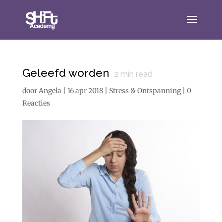
Geleefd worden
2
min read
door
Angela
|
16 apr 2018
|
Stress & Ontspanning
|
0
Reacties