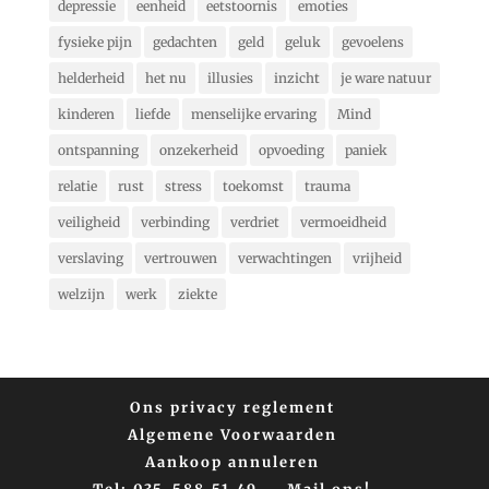
depressie
eenheid
eetstoornis
emoties
fysieke pijn
gedachten
geld
geluk
gevoelens
helderheid
het nu
illusies
inzicht
je ware natuur
kinderen
liefde
menselijke ervaring
Mind
ontspanning
onzekerheid
opvoeding
paniek
relatie
rust
stress
toekomst
trauma
veiligheid
verbinding
verdriet
vermoeidheid
verslaving
vertrouwen
verwachtingen
vrijheid
welzijn
werk
ziekte
Ons privacy reglement
Algemene Voorwaarden
Aankoop annuleren