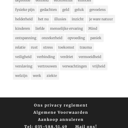
depressie
eenheid
eetstoornis
emoties
fysieke pijn
gedachten
geld
geluk
gevoelens
helderheid
het nu
illusies
inzicht
je ware natuur
kinderen
liefde
menselijke ervaring
Mind
ontspanning
onzekerheid
opvoeding
paniek
relatie
rust
stress
toekomst
trauma
veiligheid
verbinding
verdriet
vermoeidheid
verslaving
vertrouwen
verwachtingen
vrijheid
welzijn
werk
ziekte
Ons privacy reglement
Algemene Voorwaarden
Aankoop annuleren
Tel: 035-588.51.49
Mail ons!