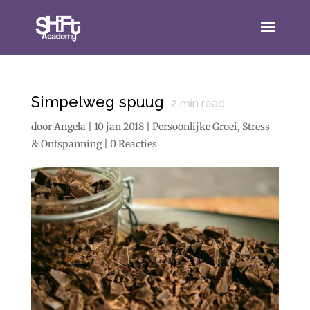
Simpelweg spuug
2
min read
door
Angela
|
10 jan 2018
|
Persoonlijke Groei
,
Stress
& Ontspanning
|
0 Reacties