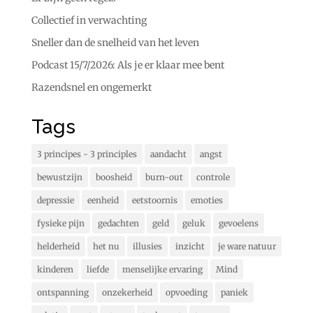
Collectief in verwachting
Sneller dan de snelheid van het leven
Podcast 15/7/2026: Als je er klaar mee bent
Razendsnel en ongemerkt
Tags
3 principes - 3 principles
aandacht
angst
bewustzijn
boosheid
burn-out
controle
depressie
eenheid
eetstoornis
emoties
fysieke pijn
gedachten
geld
geluk
gevoelens
helderheid
het nu
illusies
inzicht
je ware natuur
kinderen
liefde
menselijke ervaring
Mind
ontspanning
onzekerheid
opvoeding
paniek