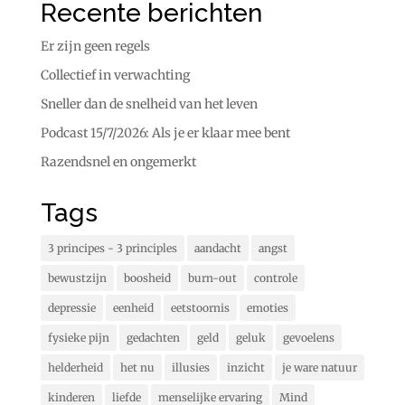
Recente berichten
Er zijn geen regels
Collectief in verwachting
Sneller dan de snelheid van het leven
Podcast 15/7/2026: Als je er klaar mee bent
Razendsnel en ongemerkt
Tags
3 principes - 3 principles
aandacht
angst
bewustzijn
boosheid
burn-out
controle
depressie
eenheid
eetstoornis
emoties
fysieke pijn
gedachten
geld
geluk
gevoelens
helderheid
het nu
illusies
inzicht
je ware natuur
kinderen
liefde
menselijke ervaring
Mind