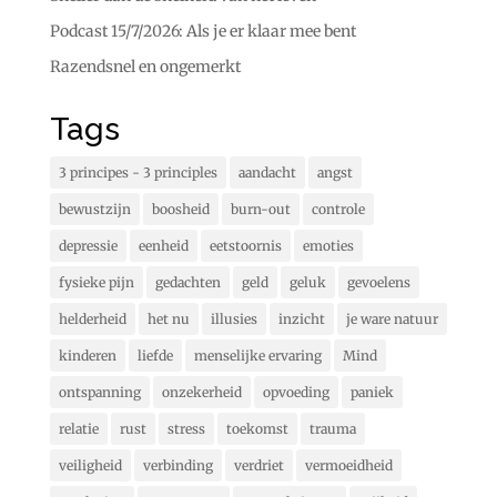
Podcast 15/7/2026: Als je er klaar mee bent
Razendsnel en ongemerkt
Tags
3 principes - 3 principles
aandacht
angst
bewustzijn
boosheid
burn-out
controle
depressie
eenheid
eetstoornis
emoties
fysieke pijn
gedachten
geld
geluk
gevoelens
helderheid
het nu
illusies
inzicht
je ware natuur
kinderen
liefde
menselijke ervaring
Mind
ontspanning
onzekerheid
opvoeding
paniek
relatie
rust
stress
toekomst
trauma
veiligheid
verbinding
verdriet
vermoeidheid