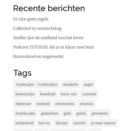
Recente berichten
Er zijn geen regels
Collectief in verwachting
Sneller dan de snelheid van het leven
Podcast 15/7/2026: Als je er klaar mee bent
Razendsnel en ongemerkt
Tags
3 principes - 3 principles
aandacht
angst
bewustzijn
boosheid
burn-out
controle
depressie
eenheid
eetstoornis
emoties
fysieke pijn
gedachten
geld
geluk
gevoelens
helderheid
het nu
illusies
inzicht
je ware natuur