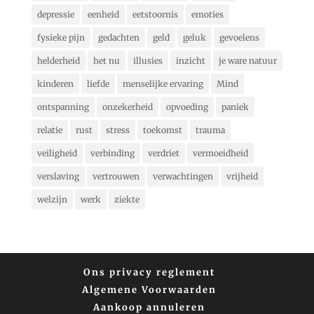
depressie
eenheid
eetstoornis
emoties
fysieke pijn
gedachten
geld
geluk
gevoelens
helderheid
het nu
illusies
inzicht
je ware natuur
kinderen
liefde
menselijke ervaring
Mind
ontspanning
onzekerheid
opvoeding
paniek
relatie
rust
stress
toekomst
trauma
veiligheid
verbinding
verdriet
vermoeidheid
verslaving
vertrouwen
verwachtingen
vrijheid
welzijn
werk
ziekte
Ons privacy reglement
Algemene Voorwaarden
Aankoop annuleren