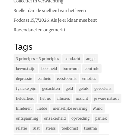
Collectief in verwachting
Sneller dan de snelheid van het leven
Podcast 15/7/2026: Als je er klaar mee bent
Razendsnel en ongemerkt
Tags
3 principes - 3 principles
aandacht
angst
bewustzijn
boosheid
burn-out
controle
depressie
eenheid
eetstoornis
emoties
fysieke pijn
gedachten
geld
geluk
gevoelens
helderheid
het nu
illusies
inzicht
je ware natuur
kinderen
liefde
menselijke ervaring
Mind
ontspanning
onzekerheid
opvoeding
paniek
relatie
rust
stress
toekomst
trauma