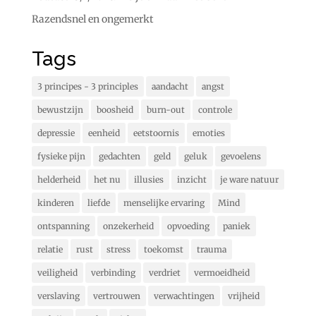
Razendsnel en ongemerkt
Tags
3 principes - 3 principles
aandacht
angst
bewustzijn
boosheid
burn-out
controle
depressie
eenheid
eetstoornis
emoties
fysieke pijn
gedachten
geld
geluk
gevoelens
helderheid
het nu
illusies
inzicht
je ware natuur
kinderen
liefde
menselijke ervaring
Mind
ontspanning
onzekerheid
opvoeding
paniek
relatie
rust
stress
toekomst
trauma
veiligheid
verbinding
verdriet
vermoeidheid
verslaving
vertrouwen
verwachtingen
vrijheid