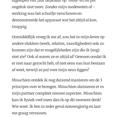
afgelopen vier jaar blijkbaar op ‘mute’ en nu per
ongeluk niet meer. Zonder mijn medeweten of -
werking was het schuifje verschoven en
demonstreerde het apparaat wat het altijd al kon.
Grappig.
Onmiddellijk vroeg ik me af; zou het in mijn leven op
andere vlakken (werk, relaties, vaardigheden) ook zo
kunnen zijn dat er mogelijkheden zijn die ik (nog)
niet zie? Ook al waren ze er altijd al? Gewoon omdat ik
er niet naar gezocht heb, of niet eens van hun bestaan
af weet, terwijl ze pal voor mijn neus liggen?
Misschien ontdek ik nog duizend manieren om de 3
principes over te brengen. Misschien sluimeren er in
mijn partner compleet nieuwe aspecten. Misschien
kan ik fysiek veel meer dan ik op dit moment denk!
Wie weet. Ik ben in ieder geval nieuwsgierig en laat
me graag verrassen.