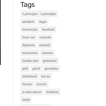
Tags
3 principes - 3 principles
aandacht
angst
bewustzijn
boosheid
burn-out
controle
depressie
eenheid
eetstoornis
emoties
fysieke pijn
gedachten
geld
geluk
gevoelens
helderheid
het nu
illusies
inzicht
je ware natuur
kinderen
liefde