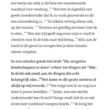
een beetje sla erbij is dit best een verantwoorde
maaltijd voor vandaag…” “Wat ben ik eigenlijk een
goede moeder/vader dat ik zo vaak gezond eet en dit
een uitzondering is…” “En lekker weinig afwas ook,
op die manier…” “Kunnen we gezellig een keer voor de
tv eten…” “Wat mij tijd geeft nog even mijn e-mail te
checken voor ik de kids naar bed breng…” Niks aan de
hand in dit geval en morgen ben je deze situatie
alweer vergeten.
In een minder goede bui leidt “Oh, vergeten
boodschappen te doen” echter tot dingen als “Shit,
ik denk ook nooit aan de dingen die echt
belangrijk zijn…””Het komt in dit gezin sowieso al
altijd op mij terecht…”
“Het enige wat ik nu nog kan
doen is pizza bestellen…” “Jeetje, wat een slechte
vader/moeder ben ik toch! Vorige week heb ik ze ook
al een keer junkfood voorgeschoteld…” “Ik krijg het