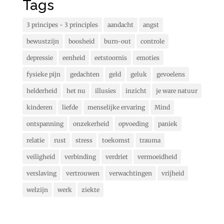
Tags
3 principes - 3 principles
aandacht
angst
bewustzijn
boosheid
burn-out
controle
depressie
eenheid
eetstoornis
emoties
fysieke pijn
gedachten
geld
geluk
gevoelens
helderheid
het nu
illusies
inzicht
je ware natuur
kinderen
liefde
menselijke ervaring
Mind
ontspanning
onzekerheid
opvoeding
paniek
relatie
rust
stress
toekomst
trauma
veiligheid
verbinding
verdriet
vermoeidheid
verslaving
vertrouwen
verwachtingen
vrijheid
welzijn
werk
ziekte