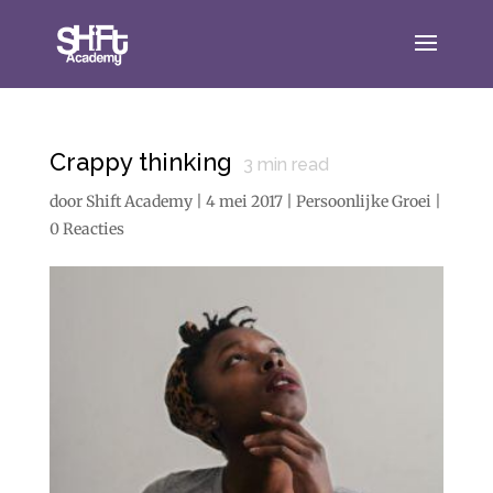
Crappy thinking
3
min read
door
Shift Academy
|
4 mei 2017
|
Persoonlijke Groei
|
0 Reacties