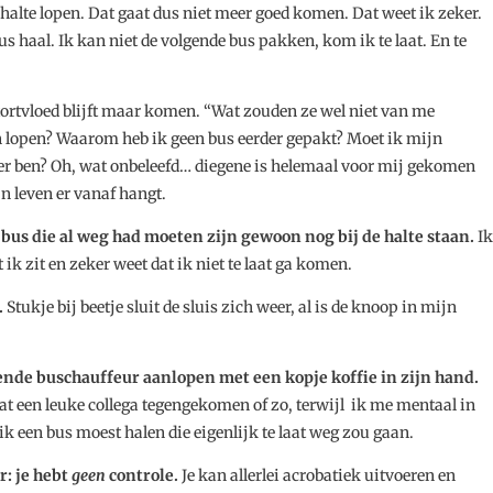
 halte lopen. Dat gaat dus niet meer goed komen. Dat weet ik zeker.
bus haal. Ik kan niet de volgende bus pakken, kom ik te laat. En te
ortvloed blijft maar komen. “Wat zouden ze wel niet van me
n lopen? Waarom heb ik geen bus eerder gepakt? Moet ik mijn
ater ben? Oh, wat onbeleefd… diegene is helemaal voor mij gekomen
jn leven er vanaf hangt.
 bus die al weg had moeten zijn gewoon nog bij de halte staan.
Ik
t ik zit en zeker weet dat ik niet te laat ga komen.
.
Stukje bij beetje sluit de sluis zich weer, al is de knoop in mijn
nde buschauffeur aanlopen met een kopje koffie in zijn hand.
at een leuke collega tegengekomen of zo, terwijl ik me mentaal in
k een bus moest halen die eigenlijk te laat weg zou gaan.
: je hebt
geen
controle.
Je kan allerlei acrobatiek uitvoeren en