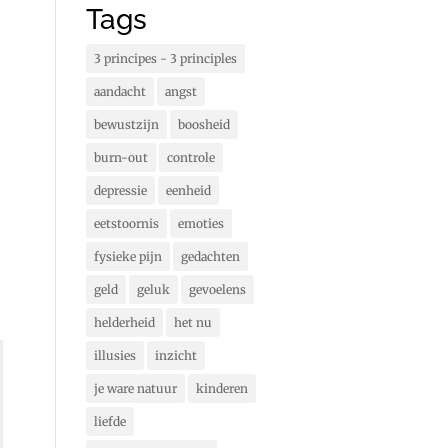
Tags
3 principes - 3 principles
aandacht
angst
bewustzijn
boosheid
burn-out
controle
depressie
eenheid
eetstoornis
emoties
fysieke pijn
gedachten
geld
geluk
gevoelens
helderheid
het nu
illusies
inzicht
je ware natuur
kinderen
liefde