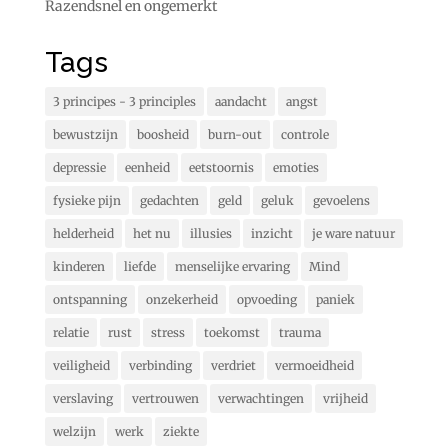
Razendsnel en ongemerkt
Tags
3 principes - 3 principles
aandacht
angst
bewustzijn
boosheid
burn-out
controle
depressie
eenheid
eetstoornis
emoties
fysieke pijn
gedachten
geld
geluk
gevoelens
helderheid
het nu
illusies
inzicht
je ware natuur
kinderen
liefde
menselijke ervaring
Mind
ontspanning
onzekerheid
opvoeding
paniek
relatie
rust
stress
toekomst
trauma
veiligheid
verbinding
verdriet
vermoeidheid
verslaving
vertrouwen
verwachtingen
vrijheid
welzijn
werk
ziekte