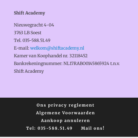
Shift Academy
Nieuwegracht 4-04
3763 LB Soest
Tel. 035-588.51.49
E-mail:
welkom@shiftacademy.nl
Kamer van Koophandel nr.
32118452
Bankrekeningnummer: NL17RABO0145865924 t.n.v.
Shift Academy
Ons privacy reglement
Algemene Voorwaarden
Aankoop annuleren
Tel: 035-588.51.49
Mail ons!