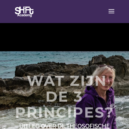
WAT ZIJN
DE 3
PRINCIPES?
UITLEG OVER DE THEOSOFISCHE