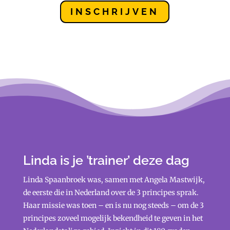
INSCHRIJVEN
Linda is je ’trainer’ deze dag
Linda Spaanbroek was, samen met Angela Mastwijk,
de eerste die in Nederland over de 3 principes sprak.
Haar missie was toen – en is nu nog steeds – om de 3
principes zoveel mogelijk bekendheid te geven in het