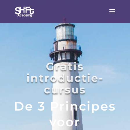
Gratis
introductie-
cursus
De 3 Principes
voor