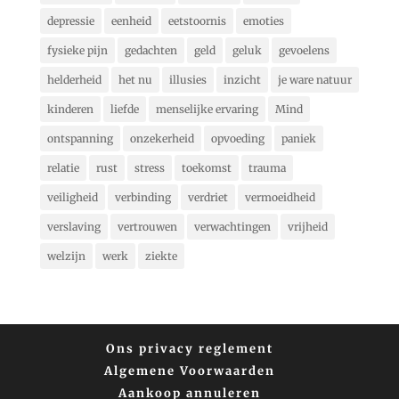
depressie
eenheid
eetstoornis
emoties
fysieke pijn
gedachten
geld
geluk
gevoelens
helderheid
het nu
illusies
inzicht
je ware natuur
kinderen
liefde
menselijke ervaring
Mind
ontspanning
onzekerheid
opvoeding
paniek
relatie
rust
stress
toekomst
trauma
veiligheid
verbinding
verdriet
vermoeidheid
verslaving
vertrouwen
verwachtingen
vrijheid
welzijn
werk
ziekte
Ons privacy reglement
Algemene Voorwaarden
Aankoop annuleren