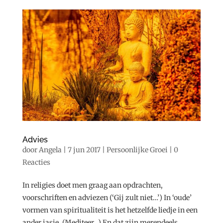
Advies
door
Angela
|
7 jun 2017
|
Persoonlijke Groei
|
0
Reacties
In religies doet men graag aan opdrachten,
voorschriften en adviezen (‘Gij zult niet…’) In ‘oude’
vormen van spiritualiteit is het hetzelfde liedje in een
ander jasje. (Mediteer…) En dat zijn merendeels