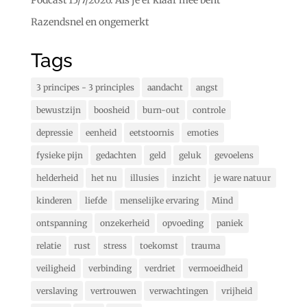
Razendsnel en ongemerkt
Tags
3 principes - 3 principles
aandacht
angst
bewustzijn
boosheid
burn-out
controle
depressie
eenheid
eetstoornis
emoties
fysieke pijn
gedachten
geld
geluk
gevoelens
helderheid
het nu
illusies
inzicht
je ware natuur
kinderen
liefde
menselijke ervaring
Mind
ontspanning
onzekerheid
opvoeding
paniek
relatie
rust
stress
toekomst
trauma
veiligheid
verbinding
verdriet
vermoeidheid
verslaving
vertrouwen
verwachtingen
vrijheid