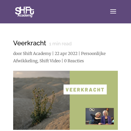
Veerkracht
1
min read
door
Shift Academy
|
22 apr 2022
|
Persoonlijke
Afwikkeling
,
Shift Video
|
0 Reacties