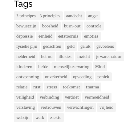
Tags
3 principes - 3 principles
aandacht
angst
bewustzijn
boosheid
burn-out
controle
depressie
eenheid
eetstoornis
emoties
fysieke pijn
gedachten
geld
geluk
gevoelens
helderheid
het nu
illusies
inzicht
je ware natuur
kinderen
liefde
menselijke ervaring
Mind
ontspanning
onzekerheid
opvoeding
paniek
relatie
rust
stress
toekomst
trauma
veiligheid
verbinding
verdriet
vermoeidheid
verslaving
vertrouwen
verwachtingen
vrijheid
welzijn
werk
ziekte