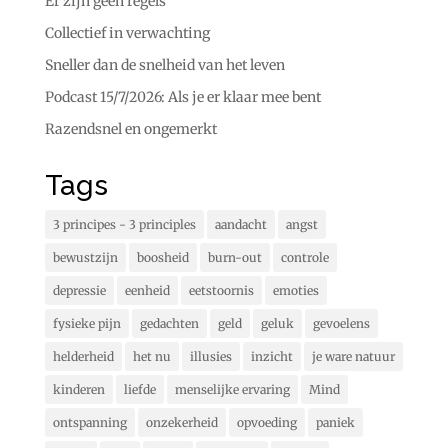
Er zijn geen regels
Collectief in verwachting
Sneller dan de snelheid van het leven
Podcast 15/7/2026: Als je er klaar mee bent
Razendsnel en ongemerkt
Tags
3 principes - 3 principles
aandacht
angst
bewustzijn
boosheid
burn-out
controle
depressie
eenheid
eetstoornis
emoties
fysieke pijn
gedachten
geld
geluk
gevoelens
helderheid
het nu
illusies
inzicht
je ware natuur
kinderen
liefde
menselijke ervaring
Mind
ontspanning
onzekerheid
opvoeding
paniek