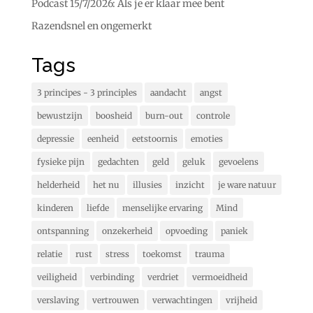
Podcast 15/7/2026: Als je er klaar mee bent
Razendsnel en ongemerkt
Tags
3 principes - 3 principles
aandacht
angst
bewustzijn
boosheid
burn-out
controle
depressie
eenheid
eetstoornis
emoties
fysieke pijn
gedachten
geld
geluk
gevoelens
helderheid
het nu
illusies
inzicht
je ware natuur
kinderen
liefde
menselijke ervaring
Mind
ontspanning
onzekerheid
opvoeding
paniek
relatie
rust
stress
toekomst
trauma
veiligheid
verbinding
verdriet
vermoeidheid
verslaving
vertrouwen
verwachtingen
vrijheid