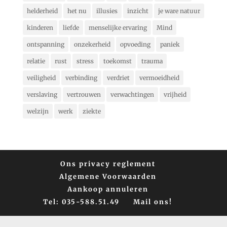
helderheid
het nu
illusies
inzicht
je ware natuur
kinderen
liefde
menselijke ervaring
Mind
ontspanning
onzekerheid
opvoeding
paniek
relatie
rust
stress
toekomst
trauma
veiligheid
verbinding
verdriet
vermoeidheid
verslaving
vertrouwen
verwachtingen
vrijheid
welzijn
werk
ziekte
Ons privacy reglement
Algemene Voorwaarden
Aankoop annuleren
Tel: 035-588.51.49
Mail ons!