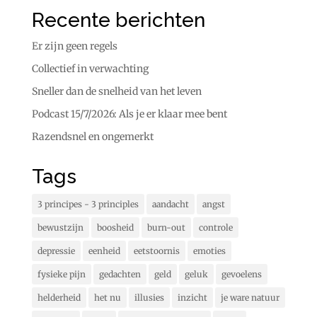
Recente berichten
Er zijn geen regels
Collectief in verwachting
Sneller dan de snelheid van het leven
Podcast 15/7/2026: Als je er klaar mee bent
Razendsnel en ongemerkt
Tags
3 principes - 3 principles
aandacht
angst
bewustzijn
boosheid
burn-out
controle
depressie
eenheid
eetstoornis
emoties
fysieke pijn
gedachten
geld
geluk
gevoelens
helderheid
het nu
illusies
inzicht
je ware natuur