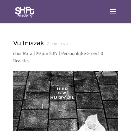
Vuilniszak
2
min read
door
Mira
|
29 jun 2017
|
Persoonlijke Groei
|
0
Reacties