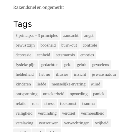
Razendsnel en ongemerkt
Tags
3 principes - 3 principles
aandacht
angst
bewustzijn
boosheid
burn-out
controle
depressie
eenheid
eetstoornis
emoties
fysieke pijn
gedachten
geld
geluk
gevoelens
helderheid
het nu
illusies
inzicht
je ware natuur
kinderen
liefde
menselijke ervaring
Mind
ontspanning
onzekerheid
opvoeding
paniek
relatie
rust
stress
toekomst
trauma
veiligheid
verbinding
verdriet
vermoeidheid
verslaving
vertrouwen
verwachtingen
vrijheid