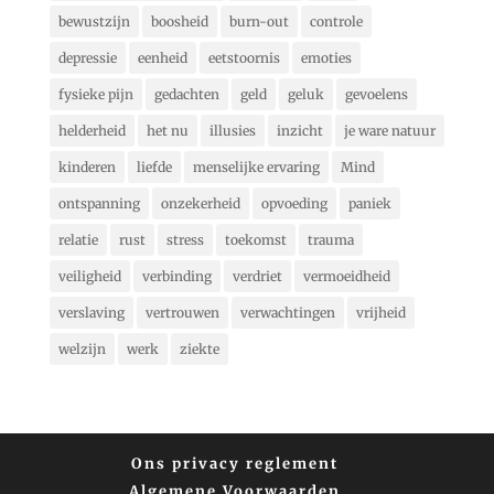
bewustzijn
boosheid
burn-out
controle
depressie
eenheid
eetstoornis
emoties
fysieke pijn
gedachten
geld
geluk
gevoelens
helderheid
het nu
illusies
inzicht
je ware natuur
kinderen
liefde
menselijke ervaring
Mind
ontspanning
onzekerheid
opvoeding
paniek
relatie
rust
stress
toekomst
trauma
veiligheid
verbinding
verdriet
vermoeidheid
verslaving
vertrouwen
verwachtingen
vrijheid
welzijn
werk
ziekte
Ons privacy reglement
Algemene Voorwaarden