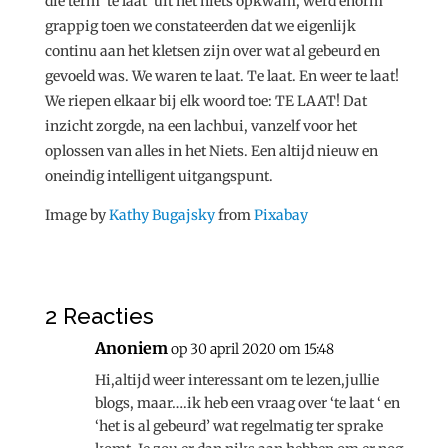
die term ’te laat’ uit het niets opkwam, werd enorm
grappig toen we constateerden dat we eigenlijk
continu aan het kletsen zijn over wat al gebeurd en
gevoeld was. We waren te laat. Te laat. En weer te laat!
We riepen elkaar bij elk woord toe: TE LAAT! Dat
inzicht zorgde, na een lachbui, vanzelf voor het
oplossen van alles in het Niets. Een altijd nieuw en
oneindig intelligent uitgangspunt.
Image by
Kathy Bugajsky
from
Pixabay
2 Reacties
Anoniem
op 30 april 2020 om 15:48
Hi,altijd weer interessant om te lezen,jullie
blogs, maar….ik heb een vraag over ‘te laat ‘ en
‘het is al gebeurd’ wat regelmatig ter sprake