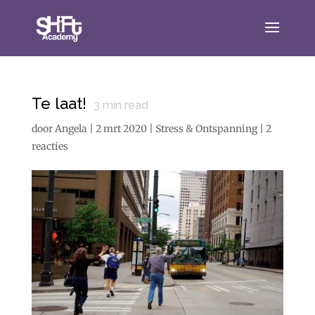
Te laat!
3
min read
door
Angela
|
2 mrt 2020
|
Stress & Ontspanning
|
2
reacties