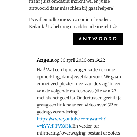
maar juist omdat ik inzicht wil en jullie
antwoord daar misschien bij gaat helpen?
Ps willen jullie me svp anoniem houden.
Bedankt! Ik heb nog onvoldoende inzicht 😉
ANTWOORD
Angela
op 30 april 2020 om 19:22
Hai! Wat een fijne vragen zitten er in je
opmerking, dankjewel daarvoor. We gaan
er met veel plezier mee ‘aan de slag’ in een
van de volgende radioshows (die van 27
mei als het goed is). Ondertussen geef ik je
graag een link naar een video over ‘3P en
gedragsverandering’ :
https://www.youtube.com/watch?
v=kYYcPTVXd3k
En verder, ter
mijmering/ overweging: bestaat er zoiets