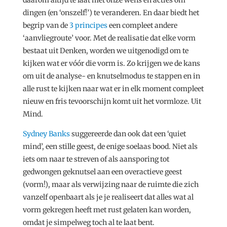
dingen (en ‘onszelf!’) te veranderen. En daar biedt het
begrip van de
3 principes
een compleet andere
‘aanvliegroute’ voor. Met de realisatie dat elke vorm
bestaat uit Denken, worden we uitgenodigd om te
kijken wat er vóór die vorm is. Zo krijgen we de kans
om uit de analyse- en knutselmodus te stappen en in
alle rust te kijken naar wat er in elk moment compleet
nieuw en fris tevoorschijn komt uit het vormloze. Uit
Mind.
Sydney Banks
suggereerde dan ook dat een ‘quiet
mind’, een stille geest, de enige soelaas bood. Niet als
iets om naar te streven of als aansporing tot
gedwongen geknutsel aan een overactieve geest
(vorm!), maar als verwijzing naar de ruimte die zich
vanzelf openbaart als je je realiseert dat alles wat al
vorm gekregen heeft met rust gelaten kan worden,
omdat je simpelweg toch al te laat bent.