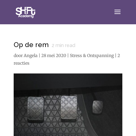
Op de rem
2
min read
door
Angela
|
28 mei 2020
|
Stress & Ontspanning
|
2
reacties