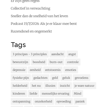
Er zijn geen regels
Collectief in verwachting
Sneller dan de snelheid van het leven
Podcast 15/7/2026: Als je er klaar mee bent
Razendsnel en ongemerkt
Tags
3 principes - 3 principles
aandacht
angst
bewustzijn
boosheid
burn-out
controle
depressie
eenheid
eetstoornis
emoties
fysieke pijn
gedachten
geld
geluk
gevoelens
helderheid
het nu
illusies
inzicht
je ware natuur
kinderen
liefde
menselijke ervaring
Mind
ontspanning
onzekerheid
opvoeding
paniek