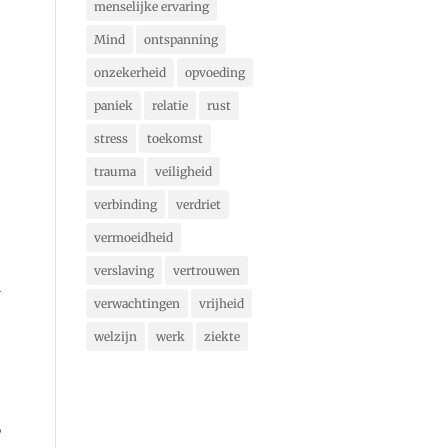
menselijke ervaring
Mind
ontspanning
onzekerheid
opvoeding
paniek
relatie
rust
stress
toekomst
trauma
veiligheid
verbinding
verdriet
vermoeidheid
verslaving
vertrouwen
l
verwachtingen
vrijheid
welzijn
werk
ziekte
,