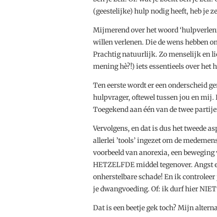
(geestelijke) hulp nodig heeft, heb je ze
Mijmerend over het woord ‘hulpverlenin
willen verlenen. Die de wens hebben om
Prachtig natuurlijk. Zo menselijk en l
mening hè?!) iets essentieels over het 
Ten eerste wordt er een onderscheid ge
hulpvrager, oftewel tussen jou en mi
Toegekend aan één van de twee partijen
Vervolgens, en dat is dus het tweede a
allerlei ’tools’ ingezet om de medemen
voorbeeld van anorexia, een beweging 
HETZELFDE middel tegenover. Angst en 
onherstelbare schade! En ik controleer j
je dwangvoeding. Of: ik durf hier NIE
Dat is een beetje gek toch? Mijn alterna