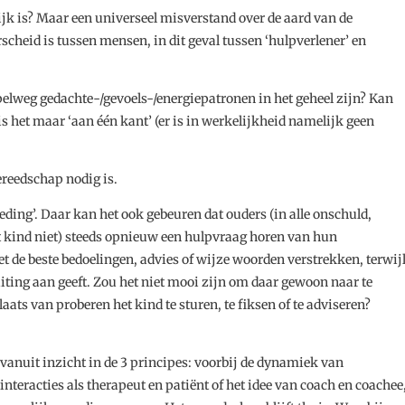
lijk is? Maar een universeel misverstand over de aard van de
scheid is tussen mensen, in dit geval tussen ‘hulpverlener’ en
mpelweg gedachte-/gevoels-/energiepatronen in het geheel zijn? Kan
is het maar ‘aan één kant’ (er is in werkelijkheid namelijk geen
gereedschap nodig is.
ding’. Daar kan het ook gebeuren dat ouders (in alle onschuld,
et kind niet) steeds opnieuw een hulpvraag horen van hun
et de beste bedoelingen, advies of wijze woorden verstrekken, terwij
uiting aan geeft. Zou het niet mooi zijn om daar gewoon naar te
plaats van proberen het kind te sturen, te fiksen of te adviseren?
vanuit inzicht in de 3 principes: voorbij de dynamiek van
interacties als therapeut en patiënt of het idee van coach en coachee