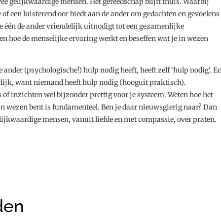
e gelijkwaardige mensen. Het gereedschap blijft thuis. Waarbij
e of een luisterend oor biedt aan de ander om gedachten en gevoelens
de één de ander vriendelijk uitnodigt tot een gezamenlijke
jpen hoe de menselijke ervaring werkt en beseffen wat je in wezen
e ander (psychologische!) hulp nodig heeft, heeft zelf ‘hulp nodig’. E
urlijk, want niemand heeft hulp nodig (hooguit praktisch).
 of inzichten wel bijzonder prettig voor je systeem. Weten hoe het
je in wezen bent is fundamenteel. Ben je daar nieuwsgierig naar? Dan
ijkwaardige mensen, vanuit liefde en met compassie, over praten.
den