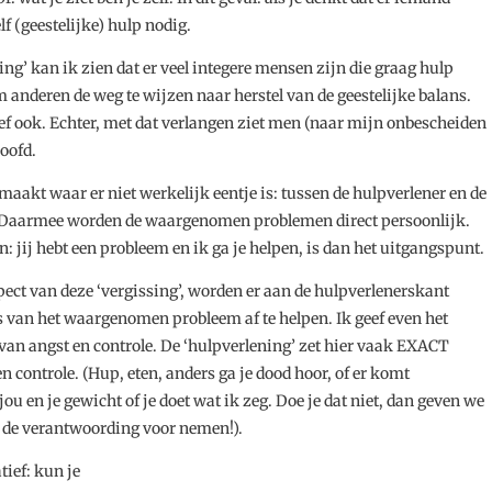
lf (geestelijke) hulp nodig.
g’ kan ik zien dat er veel integere mensen zijn die graag hulp
 anderen de weg te wijzen naar herstel van de geestelijke balans.
ief ook. Echter, met dat verlangen ziet men (naar mijn onbescheiden
hoofd.
maakt waar er niet werkelijk eentje is: tussen de hulpverlener en de
j. Daarmee worden de waargenomen problemen direct persoonlijk.
: jij hebt een probleem en ik ga je helpen, is dan het uitgangspunt.
spect van deze ‘vergissing’, worden er aan de hulpverlenerskant
s van het waargenomen probleem af te helpen. Ik geef even het
van angst en controle. De ‘hulpverlening’ zet hier vaak EXACT
controle. (Hup, eten, anders ga je dood hoor, of er komt
ou en je gewicht of je doet wat ik zeg. Doe je dat niet, dan geven we
T de verantwoording voor nemen!).
tief: kun je