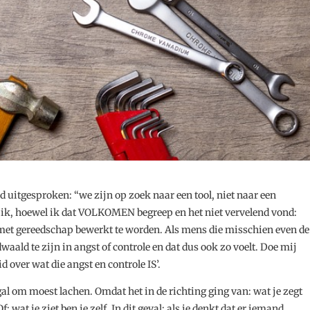
d uitgesproken: “we zijn op zoek naar een tool, niet naar een
t ik, hoewel ik dat VOLKOMEN begreep en het niet vervelend vond:
m met gereedschap bewerkt te worden. Als mens die misschien even de
waald te zijn in angst of controle en dat dus ook zo voelt. Doe mij
 over wat die angst en controle IS’.
al om moest lachen. Omdat het in de richting ging van: wat je zegt
Of: wat je ziet ben je zelf. In dit geval: als je denkt dat er iemand