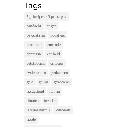
Tags
3 principes - 3 principles
aandacht
angst
bewustzijn
boosheid
burn-out
controle
depressie
eenheid
eetstoornis
emoties
fysieke pijn
gedachten
geld
geluk
gevoelens
helderheid
het nu
illusies
inzicht
je ware natuur
kinderen
liefde