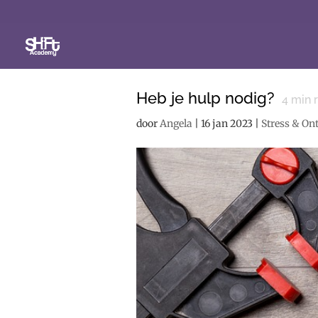
Heb je hulp nodig?
4
min 
door
Angela
|
16 jan 2023
|
Stress & On