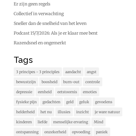
Er zijn geen regels
Collectief in verwachting
Sneller dan de snelheid van het leven
Podcast 15/7/2026: Als je er klaar mee bent
Razendsnel en ongemerkt
Tags
3 principes - 3 principles
aandacht
angst
bewustzijn
boosheid
burn-out
controle
depressie
eenheid
eetstoornis
emoties
fysieke pijn
gedachten
geld
geluk
gevoelens
helderheid
het nu
illusies
inzicht
je ware natuur
kinderen
liefde
menselijke ervaring
Mind
ontspanning
onzekerheid
opvoeding
paniek