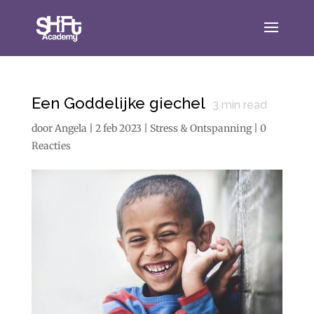
Een Goddelijke giechel
3
min read
door
Angela
|
2 feb 2023
|
Stress & Ontspanning
|
0
Reacties