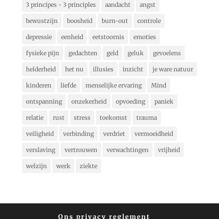
3 principes - 3 principles
aandacht
angst
bewustzijn
boosheid
burn-out
controle
depressie
eenheid
eetstoornis
emoties
fysieke pijn
gedachten
geld
geluk
gevoelens
helderheid
het nu
illusies
inzicht
je ware natuur
kinderen
liefde
menselijke ervaring
Mind
ontspanning
onzekerheid
opvoeding
paniek
relatie
rust
stress
toekomst
trauma
veiligheid
verbinding
verdriet
vermoeidheid
verslaving
vertrouwen
verwachtingen
vrijheid
welzijn
werk
ziekte
Ons privacy reglement