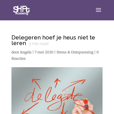
Delegeren hoef je heus niet te
leren
3
min read
door
Angela
|
7 mei 2020
|
Stress & Ontspanning
|
0
Reacties