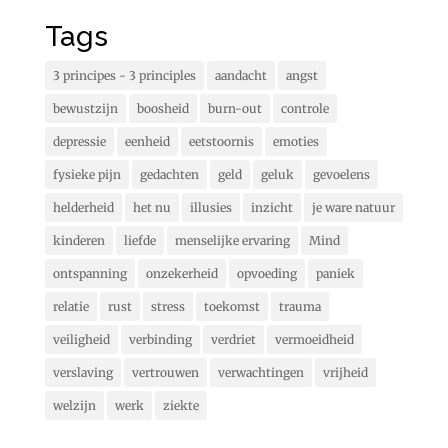
Tags
3 principes - 3 principles
aandacht
angst
bewustzijn
boosheid
burn-out
controle
depressie
eenheid
eetstoornis
emoties
fysieke pijn
gedachten
geld
geluk
gevoelens
helderheid
het nu
illusies
inzicht
je ware natuur
kinderen
liefde
menselijke ervaring
Mind
ontspanning
onzekerheid
opvoeding
paniek
relatie
rust
stress
toekomst
trauma
veiligheid
verbinding
verdriet
vermoeidheid
verslaving
vertrouwen
verwachtingen
vrijheid
welzijn
werk
ziekte