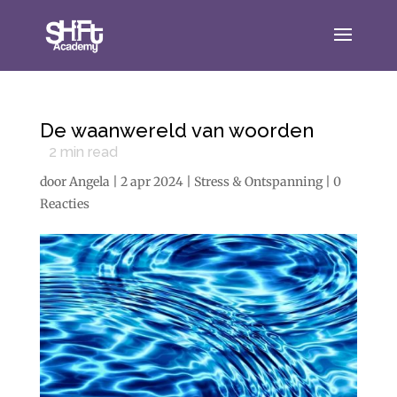
De waanwereld van woorden
2
min read
door
Angela
|
2 apr 2024
|
Stress & Ontspanning
|
0
Reacties