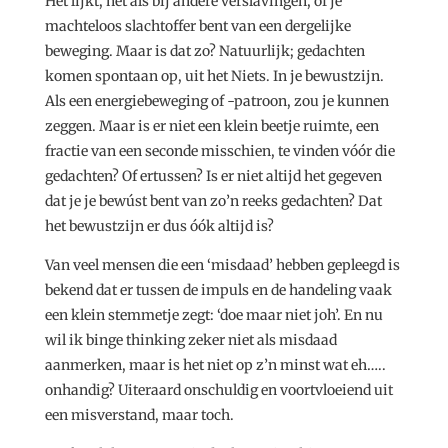
Het lijkt, net als bij andere verslavingen, of je
machteloos slachtoffer bent van een dergelijke
beweging. Maar is dat zo? Natuurlijk; gedachten
komen spontaan op, uit het Niets. In je bewustzijn.
Als een energiebeweging of -patroon, zou je kunnen
zeggen. Maar is er niet een klein beetje ruimte, een
fractie van een seconde misschien, te vinden vóór die
gedachten? Of ertussen? Is er niet altijd het gegeven
dat je je bewúst bent van zo’n reeks gedachten? Dat
het bewustzijn er dus óók altijd is?
Van veel mensen die een ‘misdaad’ hebben gepleegd is
bekend dat er tussen de impuls en de handeling vaak
een klein stemmetje zegt: ‘doe maar niet joh’. En nu
wil ik binge thinking zeker niet als misdaad
aanmerken, maar is het niet op z’n minst wat eh…..
onhandig? Uiteraard onschuldig en voortvloeiend uit
een misverstand, maar toch.