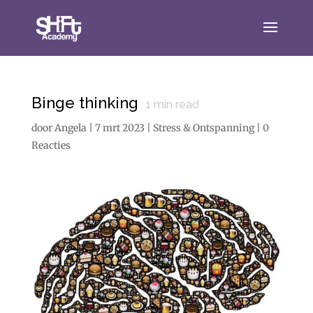
Binge thinking
1
min read
door
Angela
|
7 mrt 2023
|
Stress & Ontspanning
|
0
Reacties