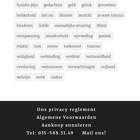
fysieke pijn
gedachten
geld
geluk
gevoelens
helderheid
het nu
illusies
inzicht
je ware natuur
kinderen
liefde
menselijke ervaring
Mind
ontspanning
onzekerheid
opvoeding
paniek
relatie
rust
stress
toekomst
trauma
veiligheid
verbinding
verdriet
vermoeidheid
verslaving
vertrouwen
verwachtingen
vrijheid
welzijn
werk
ziekte
Ons privacy reglement
Algemene Voorwaarden
Aankoop annuleren
Tel: 035-588.51.49
Mail ons!