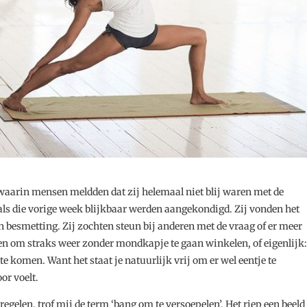
 waarin mensen meldden dat zij helemaal niet blij waren met de
ls die vorige week blijkbaar werden aangekondigd. Zij vonden het
n besmetting. Zij zochten steun bij anderen met de vraag of er meer
n om straks weer zonder mondkapje te gaan winkelen, of eigenlijk:
komen. Want het staat je natuurlijk vrij om er wel eentje te
oor voelt.
egelen, trof mij de term ‘bang om te versoepelen’. Het riep een beeld