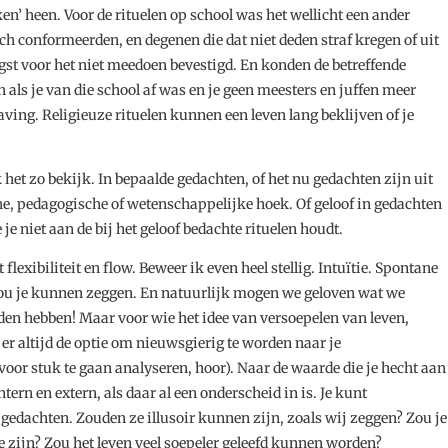
n’ heen. Voor de rituelen op school was het wellicht een ander
ch conformeerden, en degenen die dat niet deden straf kregen of uit
gst voor het niet meedoen bevestigd. En konden de betreffende
 als je van die school af was en je geen meesters en juffen meer
ving. Religieuze rituelen kunnen een leven lang beklijven of je
 ik het zo bekijk. In bepaalde gedachten, of het nu gedachten zijn uit
e, pedagogische of wetenschappelijke hoek. Of geloof in gedachten
je niet aan de bij het geloof bedachte rituelen houdt.
gt flexibiliteit en flow. Beweer ik even heel stellig. Intuïtie. Spontane
zou je kunnen zeggen. En natuurlijk mogen we geloven wat we
uden hebben! Maar voor wie het idee van versoepelen van leven,
s er altijd de optie om nieuwsgierig te worden naar je
voor stuk te gaan analyseren, hoor). Naar de waarde die je hecht aan
tern en extern, als daar al een onderscheid in is. Je kunt
gedachten. Zouden ze illusoir kunnen zijn, zoals wij zeggen? Zou je
 te zijn? Zou het leven veel soepeler geleefd kunnen worden?