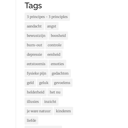
Tags
3 principes - 3 principles
aandacht
angst
bewustzijn
boosheid
burn-out
controle
depressie
eenheid
eetstoornis
emoties
fysieke pijn
gedachten
geld
geluk
gevoelens
helderheid
het nu
illusies
inzicht
je ware natuur
kinderen
liefde