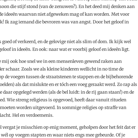
rsoon die stijf stond (van de zenuwen?). En het deed mij denken aan
de ideeën waarvan niet afgeweken mag of kan worden. Met voor
k! Ik zag iemand die bevroren was van angst. Door het geloof in
 goed of verkeerd, en de gelovige niet als slim of dom. Ik kijk wel
loof in ideeën. En ook: naar wat er voorbij geloof en ideeën ligt.
de mij ook hoe snel we in een mensenleven gewend raken aan
er schaar. Zoals we als kleine kinderen wellicht in no time de
 de voegen tussen de straatstenen te stappen en de bijbehorende
oelden) als dat mislukte en er tóch een voeg geraakt werd. Zo rap als
e daar opgelegd werden (als de bel luidt: in de rij gaan staan!) en de
eed. Wie streng religieus is opgevoed, heeft daar vanuit rituelen
en moeten worden uitgevoerd. In sommige religies op straffe van
Macht. Hel en verdoemenis.
 vergat je misschien op enig moment, geholpen door het feit dat er
él op voegen stapten en waar niets engs mee gebeurde. Of je