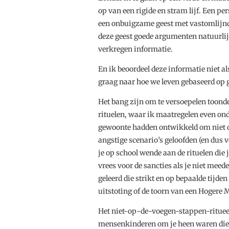
op van een rigide en stram lijf. Een pe
een onbuigzame geest met vastomlijn
deze geest goede argumenten natuurlij
verkregen informatie.
En ik beoordeel deze informatie niet als
graag naar hoe we leven gebaseerd op ge
Het bang zijn om te versoepelen toon
rituelen, waar ik maatregelen even ond
gewoonte hadden ontwikkeld om niet op
angstige scenario’s geloofden (en dus v
je op school wende aan de rituelen die j
vrees voor de sancties als je niet meed
geleerd die strikt en op bepaalde tijd
uitstoting of de toorn van een Hogere 
Het niet-op-de-voegen-stappen-ritueel
mensenkinderen om je heen waren die w