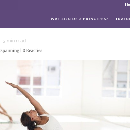
H
WAT ZIJN DE 3 PRINCIPES?
TRAIN
3
min read
ntspanning
|
0 Reacties