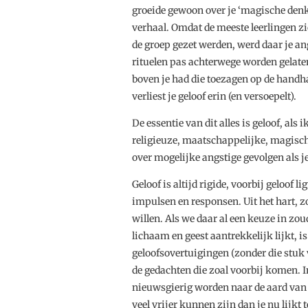
groeide gewoon over je ‘magische denke
verhaal. Omdat de meeste leerlingen zi
de groep gezet werden, werd daar je an
rituelen pas achterwege worden gelaten
boven je had die toezagen op de handha
verliest je geloof erin (en versoepelt).
De essentie van dit alles is geloof, als
religieuze, maatschappelijke, magisch
over mogelijke angstige gevolgen als je 
Geloof is altijd rigide, voorbij geloof li
impulsen en responsen. Uit het hart, 
willen. Als we daar al een keuze in zo
lichaam en geest aantrekkelijk lijkt, i
geloofsovertuigingen (zonder die stuk 
de gedachten die zoal voorbij komen. In
nieuwsgierig worden naar de aard van 
veel vrijer kunnen zijn dan je nu lijkt