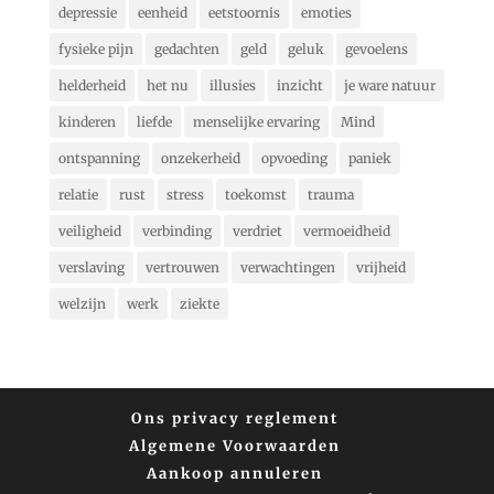
depressie
eenheid
eetstoornis
emoties
fysieke pijn
gedachten
geld
geluk
gevoelens
helderheid
het nu
illusies
inzicht
je ware natuur
kinderen
liefde
menselijke ervaring
Mind
ontspanning
onzekerheid
opvoeding
paniek
relatie
rust
stress
toekomst
trauma
veiligheid
verbinding
verdriet
vermoeidheid
verslaving
vertrouwen
verwachtingen
vrijheid
welzijn
werk
ziekte
Ons privacy reglement
Algemene Voorwaarden
Aankoop annuleren