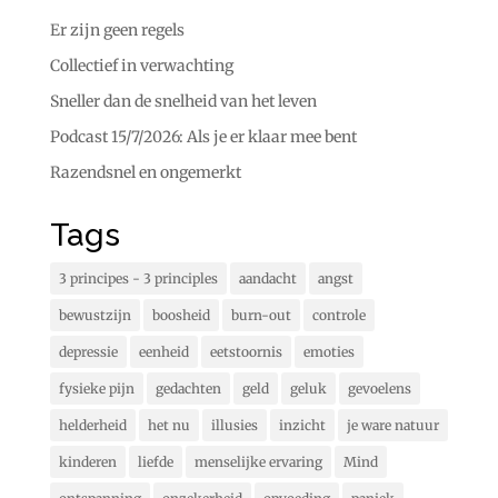
Er zijn geen regels
Collectief in verwachting
Sneller dan de snelheid van het leven
Podcast 15/7/2026: Als je er klaar mee bent
Razendsnel en ongemerkt
Tags
3 principes - 3 principles
aandacht
angst
bewustzijn
boosheid
burn-out
controle
depressie
eenheid
eetstoornis
emoties
fysieke pijn
gedachten
geld
geluk
gevoelens
helderheid
het nu
illusies
inzicht
je ware natuur
kinderen
liefde
menselijke ervaring
Mind