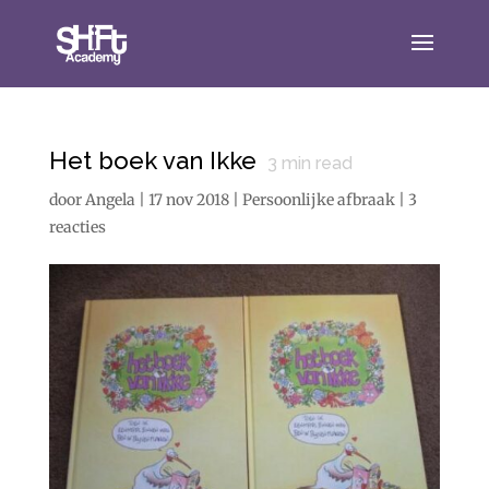
Het boek van Ikke
3
min read
door
Angela
|
17 nov 2018
|
Persoonlijke afbraak
|
3
reacties