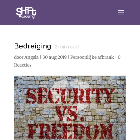
Bedreiging
2
min read
door
Angela
|
30 aug 2019
|
Persoonlijke afbraak
|
0
Reacties