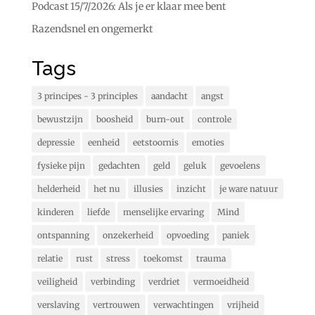
Podcast 15/7/2026: Als je er klaar mee bent
Razendsnel en ongemerkt
Tags
3 principes - 3 principles
aandacht
angst
bewustzijn
boosheid
burn-out
controle
depressie
eenheid
eetstoornis
emoties
fysieke pijn
gedachten
geld
geluk
gevoelens
helderheid
het nu
illusies
inzicht
je ware natuur
kinderen
liefde
menselijke ervaring
Mind
ontspanning
onzekerheid
opvoeding
paniek
relatie
rust
stress
toekomst
trauma
veiligheid
verbinding
verdriet
vermoeidheid
verslaving
vertrouwen
verwachtingen
vrijheid