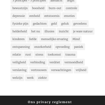
3 principes - 3 principles
aandacht
angst
bewustzijn
boosheid
burn-out
controle
depressie
eenheid
eetstoornis
emoties
fysieke pijn
gedachten
geld
geluk
gevoelens
helderheid
het nu
illusies
inzicht
je ware natuur
kinderen
liefde
menselijke ervaring
Mind
ontspanning
onzekerheid
opvoeding
paniek
relatie
rust
stress
toekomst
trauma
veiligheid
verbinding
verdriet
vermoeidheid
verslaving
vertrouwen
verwachtingen
vrijheid
welzijn
werk
ziekte
Ons privacy reglement