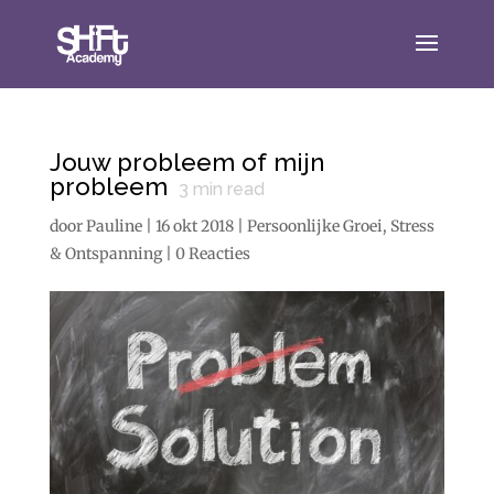
Jouw probleem of mijn
probleem
3
min read
door
Pauline
|
16 okt 2018
|
Persoonlijke Groei
,
Stress
& Ontspanning
|
0 Reacties