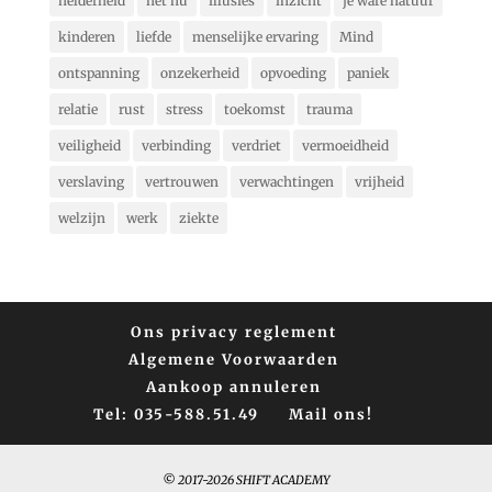
helderheid
het nu
illusies
inzicht
je ware natuur
kinderen
liefde
menselijke ervaring
Mind
ontspanning
onzekerheid
opvoeding
paniek
relatie
rust
stress
toekomst
trauma
veiligheid
verbinding
verdriet
vermoeidheid
verslaving
vertrouwen
verwachtingen
vrijheid
welzijn
werk
ziekte
Ons privacy reglement
Algemene Voorwaarden
Aankoop annuleren
Tel: 035-588.51.49
Mail ons!
© 2017-2026 SHIFT ACADEMY