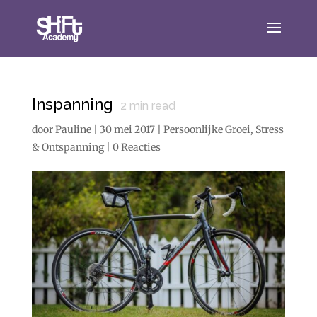
Inspanning
2
min read
door
Pauline
|
30 mei 2017
|
Persoonlijke Groei
,
Stress
& Ontspanning
|
0 Reacties