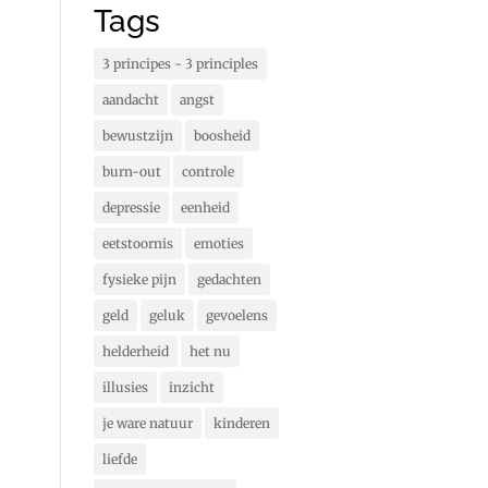
Tags
3 principes - 3 principles
aandacht
angst
bewustzijn
boosheid
burn-out
controle
depressie
eenheid
eetstoornis
emoties
fysieke pijn
gedachten
geld
geluk
gevoelens
helderheid
het nu
illusies
inzicht
je ware natuur
kinderen
liefde