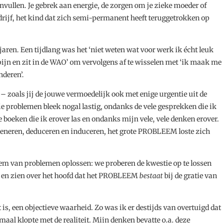
invullen. Je gebrek aan energie, de zorgen om je zieke moeder of
edrijf, het kind dat zich semi-permanent heeft teruggetrokken op
jaren. Een tijdlang was het ‘niet weten wat voor werk ik écht leuk
 pijn en zit in de WAO’ om vervolgens af te wisselen met ‘ik maak me
nderen’.
– zoals jij de jouwe vermoedelijk ook met enige urgentie uit de
ie problemen bleek nogal lastig, ondanks de vele gesprekken die ik
boeken die ik erover las en ondanks mijn vele, vele denken erover.
deneren, deduceren en induceren, het grote PROBLEEM loste zich
leem van problemen oplossen: we proberen de kwestie op te lossen
en en zien over het hoofd dat het PROBLEEM
bestaat
bij de gratie van
is, een objectieve waarheid. Zo was ik er destijds van overtuigd dat
emaal klopte met de realiteit. Mijn denken bevatte o.a. deze