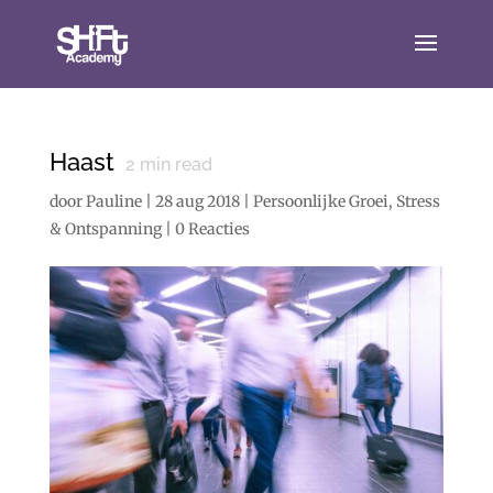
Haast
2
min read
door
Pauline
|
28 aug 2018
|
Persoonlijke Groei
,
Stress
& Ontspanning
|
0 Reacties