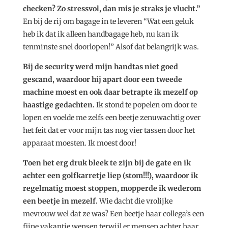
checken? Zo stressvol, dan mis je straks je vlucht.”
En bij de rij om bagage in te leveren “Wat een geluk
heb ik dat ik alleen handbagage heb, nu kan ik
tenminste snel doorlopen!” Alsof dat belangrijk was.
Bij de security werd mijn handtas niet goed
gescand, waardoor hij apart door een tweede
machine moest en ook daar betrapte ik mezelf op
haastige gedachten.
Ik stond te popelen om door te
lopen en voelde me zelfs een beetje zenuwachtig over
het feit dat er voor mijn tas nog vier tassen door het
apparaat moesten. Ik moest door!
Toen het erg druk bleek te zijn bij de gate en ik
achter een golfkarretje liep (stom!!!), waardoor ik
regelmatig moest stoppen, mopperde ik wederom
een beetje in mezelf.
Wie dacht die vrolijke
mevrouw wel dat ze was? Een beetje haar collega’s een
fijne vakantie wensen terwijl er mensen achter haar