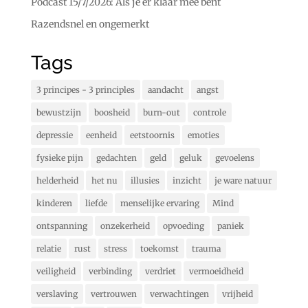
Podcast 15/7/2026: Als je er klaar mee bent
Razendsnel en ongemerkt
Tags
3 principes - 3 principles
aandacht
angst
bewustzijn
boosheid
burn-out
controle
depressie
eenheid
eetstoornis
emoties
fysieke pijn
gedachten
geld
geluk
gevoelens
helderheid
het nu
illusies
inzicht
je ware natuur
kinderen
liefde
menselijke ervaring
Mind
ontspanning
onzekerheid
opvoeding
paniek
relatie
rust
stress
toekomst
trauma
veiligheid
verbinding
verdriet
vermoeidheid
verslaving
vertrouwen
verwachtingen
vrijheid