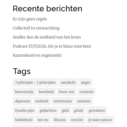
Recente berichten
Er zijn geen regels
Collectief in verwachting
Sneller dan de snelheid van het leven
Podcast 15/7/2026: Als je er klaar mee bent
Razendsnel en ongemerkt
Tags
3 principes - 3 principles
aandacht
angst
bewustzijn
boosheid
burn-out
controle
depressie
eenheid
eetstoornis
emoties
fysieke pijn
gedachten
geld
geluk
gevoelens
helderheid
het nu
illusies
inzicht
je ware natuur