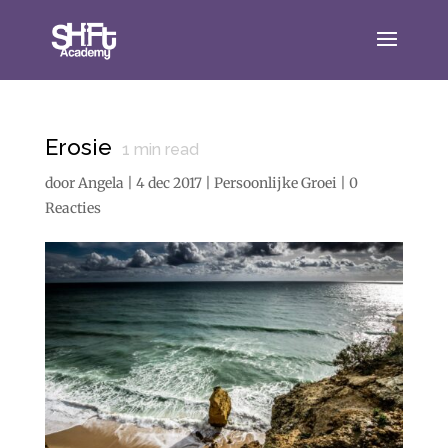
Erosie
1
min read
door
Angela
|
4 dec 2017
|
Persoonlijke Groei
|
0
Reacties